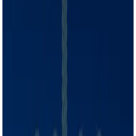
CDPP
Ana Carla Abrão
1439