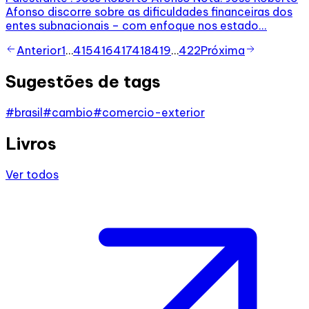
Afonso discorre sobre as dificuldades financeiras dos
entes subnacionais – com enfoque nos estado...
Anterior
1
…
415
416
417
418
419
…
422
Próxima
Sugestões de tags
#
brasil
#
cambio
#
comercio-exterior
Livros
Ver todos