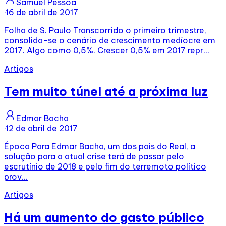
Samuel Pessôa
·
16 de abril de 2017
Folha de S. Paulo Transcorrido o primeiro trimestre,
consolida-se o cenário de crescimento medíocre em
2017. Algo como 0,5%. Crescer 0,5% em 2017 repr...
Artigos
Tem muito túnel até a próxima luz
Edmar Bacha
·
12 de abril de 2017
Época Para Edmar Bacha, um dos pais do Real, a
solução para a atual crise terá de passar pelo
escrutínio de 2018 e pelo fim do terremoto político
prov...
Artigos
Há um aumento do gasto público