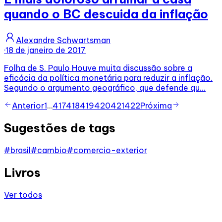
quando o BC descuida da inflação
Alexandre Schwartsman
·
18 de janeiro de 2017
Folha de S. Paulo Houve muita discussão sobre a
eficácia da política monetária para reduzir a inflação.
Segundo o argumento geográfico, que defende qu...
Anterior
1
…
417
418
419
420
421
422
Próxima
Sugestões de tags
#
brasil
#
cambio
#
comercio-exterior
Livros
Ver todos